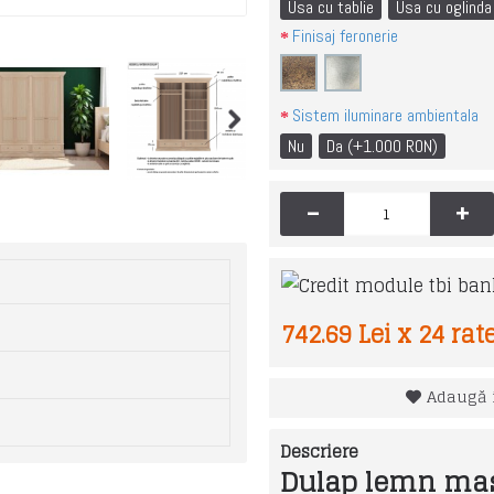
Usa cu tablie
Usa cu oglinda
Finisaj feronerie
Sistem iluminare ambientala
Nu
Da (+1.000 RON)
-
+
742.69 Lei x 24 rat
Adaugă i
Descriere
Dulap lemn mas