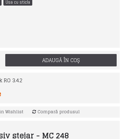
Usa cu sticla
ADAUGĂ ÎN COŞ
e
n Wishlist
Compară produsul
iv stejar - MC 248