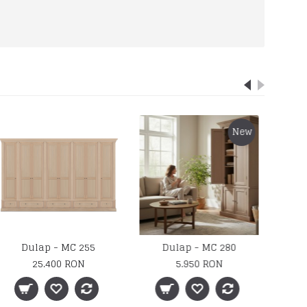
Dulap - MC 252
Dulap - MC 253
21.850 RON
14.900 RON