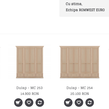
Cu stima,
Echipa ROMWEST EURO
Dulap - MC 250
Dulap - MC 251
10.050 RON
17.250 RON