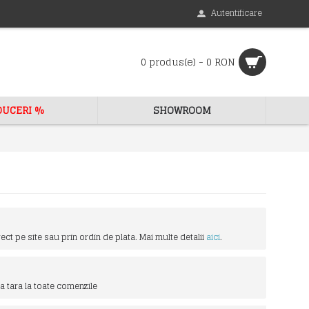
Autentificare
0 produs(e) - 0 RON
DUCERI %
SHOWROOM
ect pe site sau prin ordin de plata. Mai multe detalii
aici
.
a tara la toate comenzile