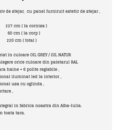
stejar, cu panel furniruit estetic de stejar ,
( la cornisa )
( la corp )
m ( total )
 in culoare OIL GREY / OIL NATUR
 culoare din paletarul RAL
haine + 6 polite reglabile ,
at led la interior ,
cu oglinda ,
tare ,
egral in fabrica noastra din Alba-Iulia.
 toata tara.