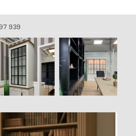
97 939