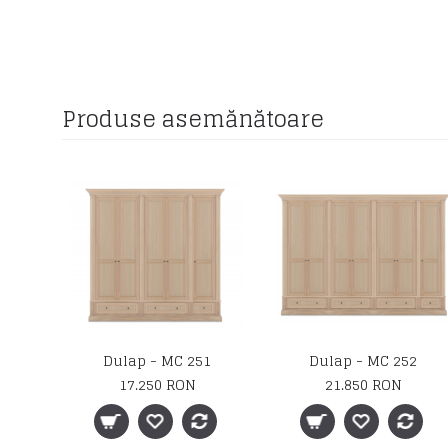
Produse asemănătoare
Dulap - MC 247
Dulap - MC 249
7.100 RON
19.850 RON