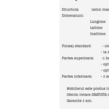
Structura: Lemn masiv de 
Dimensiuni:
Lungime: 227 cm 
Latime: 60 cm 
Inaltime: 220 c
Finisaj standard:
- uleiat
- la alegere orice
Partea superioara:
-1 bara 
- optional ilumin
- optional usa 
Partea inferioara:
- 2 ser
Mobilierul este produs int
Oferim livrare GRATUITA in
Garantie 2 ani.