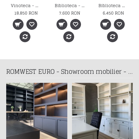
Vinoteca - MC 246
Biblioteca - MC 61
Biblioteca MC 285
18.850 RON
7.600 RON
6.450 RON
ROMWEST EURO - Showroom mobilier - Programare vizita la telefon: 0741 197 939