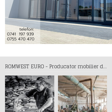
ROMWEST EURO - Producator mobilier din lemn masiv din anul 1993