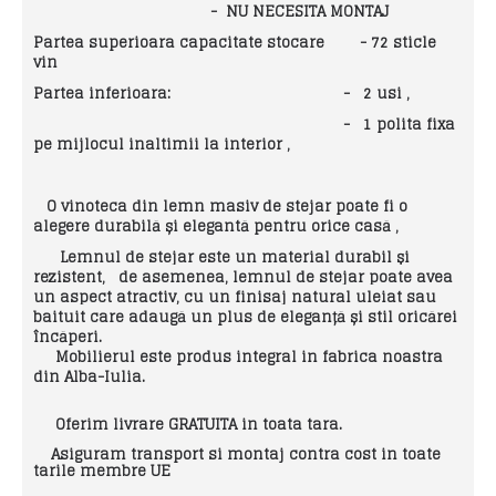
-
NU NECESITA MONTAJ
Partea superioara capacitate stocare - 72 sticle
vin
Partea inferioara:
- 2 usi ,
- 1 polita fixa
pe mijlocul inaltimii la interior ,
O vinoteca din lemn masiv de stejar poate fi o
alegere durabilă și elegantă pentru orice casă ,
Lemnul de stejar este un material durabil și
rezistent,
de asemenea, lemnul de stejar poate avea
un aspect atractiv, cu un finisaj natural uleiat sau
baituit care adaugă un plus de eleganță și stil oricărei
încăperi.
Mobilierul este produs integral in fabrica noastra
din Alba-Iulia.
Oferim livrare GRATUITA in toata tara.
Asiguram transport si montaj contra cost in toate
tarile membre UE