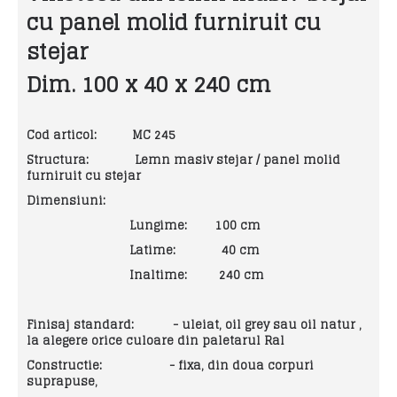
cu panel molid furniruit cu
stejar
Dim. 100 x 40 x 240 cm
Cod articol: MC 245
Structura: Lemn masiv stejar / panel molid
furniruit cu stejar
Dimensiuni:
Lungime: 100 cm
Latime: 40 cm
Inaltime: 240 cm
Finisaj standard:
- uleiat, oil grey sau oil natur ,
la alegere orice culoare din paletarul Ral
Constructie:
- fixa, din doua corpuri
suprapuse,