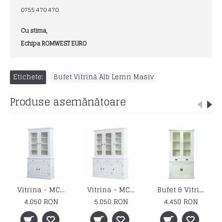
0755 470 470
Cu stima,
Echipa ROMWEST EURO
Etichete:
Bufet Vitrină Alb Lemn Masiv
Produse asemănătoare
Vitrina - MC 05
Vitrina - MC 06
Bufet & Vitrina - PR 12
4.050 RON
5.050 RON
4.450 RON
6