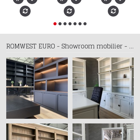
ROMWEST EURO - Showroom mobilier - Programare vizita la telefon: 0741 197 939