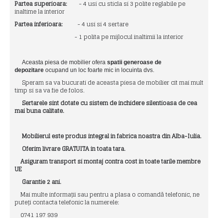
Partea superioara:
- 4 usi cu sticla si 3 polite reglabile pe
inaltime la interior
Partea inferioara:
- 4 usi si 4 sertare
- 1 polita pe mijlocul inaltimii la interior
Aceasta piesa de mobilier ofera
spatii generoase de
depozitare
ocupand un loc foarte mic in locuinta dvs.
Speram sa va bucurati de aceasta piesa de mobilier cit mai mult
timp si sa va fie de folos.
Sertarele sint dotate cu sistem de inchidere silentioasa de cea
mai buna calitate.
Mobilierul este produs integral in fabrica noastra din Alba-Iulia.
Oferim livrare GRATUITA in toata tara.
Asiguram transport si montaj contra cost in toate tarile membre
UE
Garantie 2 ani.
Mai multe informații sau pentru a plasa o comandă telefonic, ne
puteți contacta telefonic la numerele:
0741 197 939