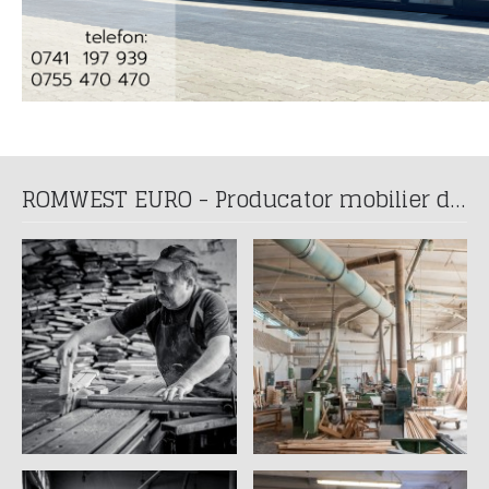
ROMWEST EURO - Producator mobilier din lemn masiv din anul 1993