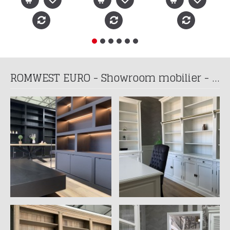
ROMWEST EURO - Showroom mobilier - Programare vizita la telefon: 0741 197 939