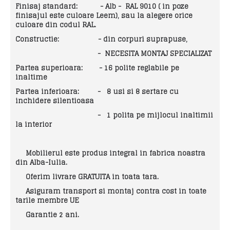
Finisaj standard:
- Alb - RAL 9010 ( in poze
finisajul este culoare Leem), sau la alegere orice
culoare din codul RAL.
Constructie:
- din corpuri suprapuse,
-
NECESITA MONTAJ SPECIALIZAT
Partea superioara:
- 16 polite reglabile pe
inaltime
Partea inferioara:
- 8 usi si 8 sertare cu
inchidere silentioasa
- 1 polita pe mijlocul inaltimii
la interior
Mobilierul este produs integral in fabrica noastra
din Alba-Iulia.
Oferim livrare GRATUITA in toata tara.
Asiguram transport si montaj contra cost in toate
tarile membre UE
Garantie 2 ani.