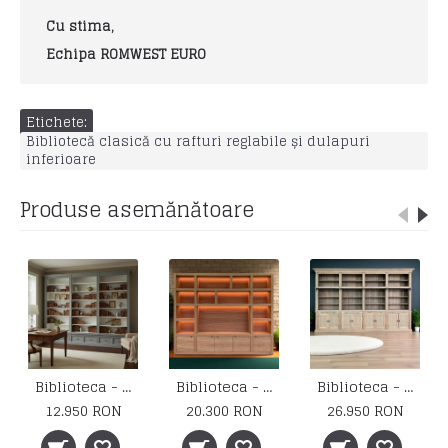
Cu stima,
Echipa ROMWEST EURO
Etichete:
Bibliotecă clasică cu rafturi reglabile și dulapuri
inferioare
Produse asemănătoare
Biblioteca - SQR 14
Biblioteca - MC 203
Biblioteca - MC 213
300 RON
26.950 RON
33.050 RON
24.950