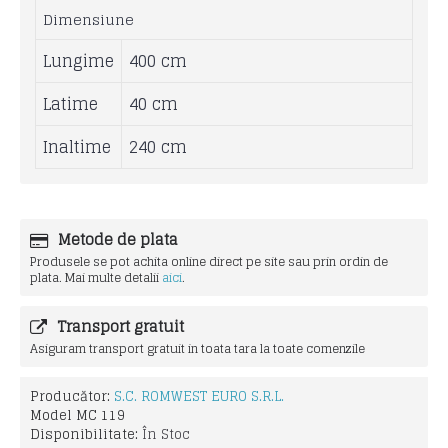
Dimensiune
Lungime
400 cm
Latime
40 cm
Inaltime
240 cm
Metode de plata
Produsele se pot achita online direct pe site sau prin ordin de
plata. Mai multe detalii
aici
.
Transport gratuit
Asiguram transport gratuit in toata tara la toate comenzile
Producător:
S.C. ROMWEST EURO S.R.L.
Model
MC 119
Disponibilitate:
În Stoc