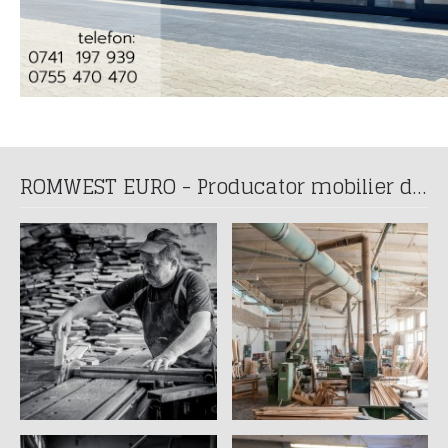
ROMWEST EURO - Producator mobilier din lemn masiv din anul 1993