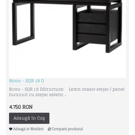
Birou - SQR 19 D
Birou - SQR 19 D Structura: Lemn masiv stejar / panel
furniruit cu stejar estetic ..
4.750 RON
Adaugă în Coş
Adaugă in Wishlist
Compară produsul