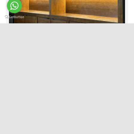
Biblioteca - SQR 20
DescriereBiblioteca din lemn masiv stejarDim. 300 X
40 X 240 CMCod articol: &nbs..
19.300 RON
Adaugă în Coş
Adaugă in Wishlist
Compară produsul