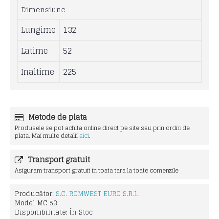
Dimensiune
Lungime
132
Latime
52
Inaltime
225
Metode de plata
Produsele se pot achita online direct pe site sau prin ordin de
plata. Mai multe detalii
aici
.
Transport gratuit
Asiguram transport gratuit in toata tara la toate comenzile
Producător:
S.C. ROMWEST EURO S.R.L.
Model
MC 53
Disponibilitate:
În Stoc