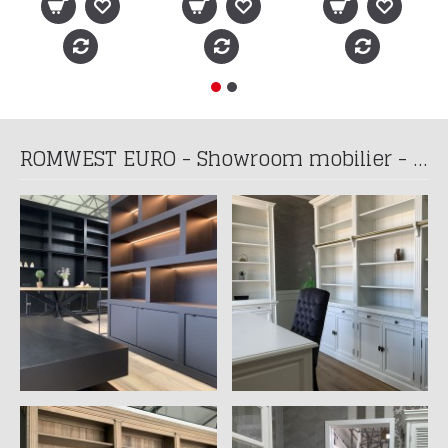
ROMWEST EURO - Showroom mobilier - Programare vizita la telefon: 0741 197 939