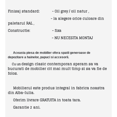
Finisaj standard:
- Oil grey / oil natur ,
- la alegere orice culoare din
paletarul RAL ,
Constructie:
- fixa
-
NU NECESITA MONTAJ
Aceasta piesa de mobilier ofera
spatii generoase de
depozitare
a hainelor, papuci si accesorii.
design clasic
contemporan speram sa va
Cu un
bucurati de mobilier cit mai mult timp si sa va fie de
folos.
Mobilierul este produs integral in fabrica noastra
din Alba-Iulia.
Oferim livrare GRATUITA in toata tara.
Garantie 2 ani.