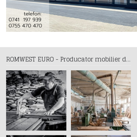
ROMWEST EURO - Producator mobilier din lemn masiv din anul 1993