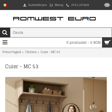
Autentificare
Mesaj
0741197939
RON
0 produs(e) - 0 RON
Prima Pagină
Căutare
Cuier - MC 53
Cuier - MC 53