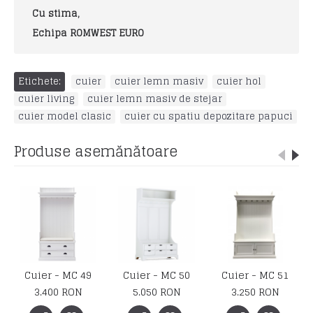
Cu stima,
Echipa ROMWEST EURO
Etichete:
cuier
,
cuier lemn masiv
,
cuier hol
,
cuier living
,
cuier lemn masiv de stejar
,
cuier model clasic
,
cuier cu spatiu depozitare papuci
Produse asemănătoare
9
Cuier - MC 50
Cuier - MC 51
Cuier - MC 52
5.050 RON
3.250 RON
3.750 RON